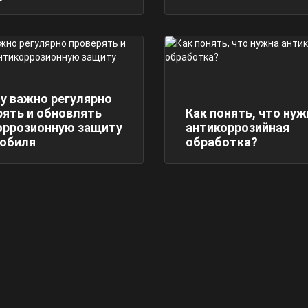
у важно регулярно
рять и обновлять
Как понять, что нуж
оррозионную защиту
антикоррозийная
обиля
обработка?