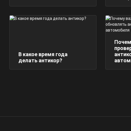
Почем
прове
В какое время года
антик
делать антикор?
автом